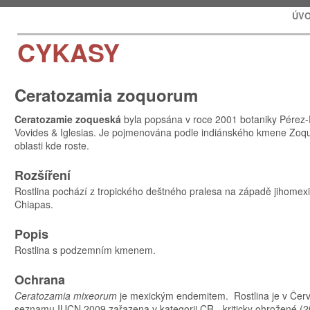
ÚV
CYKASY
Ceratozamia zoquorum
Ceratozamie zoqueská
byla popsána v roce 2001 botaniky Pérez-
Vovides & Iglesias. Je pojmenována podle indiánského kmene Zoque,
oblasti kde roste.
Rozšíření
Rostlina pochází z tropického deštného pralesa na západě jihomex
Chiapas.
Popis
Rostlina s podzemním kmenem.
Ochrana
Ceratozamia mixeorum
je mexickým endemitem. Rostlina je v Če
seznamu IUCN 2009 zařazena v kategorii CR - kriticky ohrožené (20