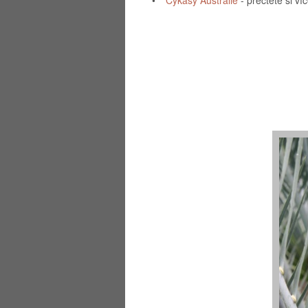
•
Cykasy Austrálie
- přečtěte si ví