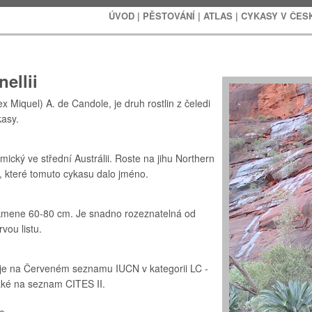
ÚVOD
|
PĚSTOVÁNÍ
|
ATLAS
|
CYKASY V ČES
ellii
x Miquel) A. de Candole, je druh rostlin z čeledi
kasy.
ický ve střední Austrálii. Roste na jihu Northern
, které tomuto cykasu dalo jméno.
kmene 60-80 cm. Je snadno rozeznatelná od
vou listu.
á je na Červeném seznamu IUCN v kategorii LC -
aké na seznam CITES II.