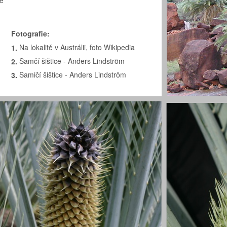
ce
Fotografie:
Na lokalitě v Austrálii, foto Wikipedia
1.
Samčí šištice - Anders Lindström
2.
Samičí šištice - Anders Lindström
3.