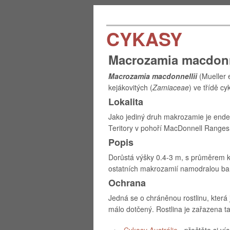
CYKASY
Macrozamia macdonn
Macrozamia macdonnellii
(Mueller e
kejákovitých (
Zamiaceae
) ve třídě cy
Lokalita
Jako jediný druh makrozamie je endem
Teritory v pohoří MacDonnell Ranges
Popis
Dorůstá výšky 0.4-3 m, s průměrem 
ostatních makrozamií namodralou bar
Ochrana
Jedná se o chráněnou rostlinu, kter
málo dotčený.
Rostlina je zařazena t