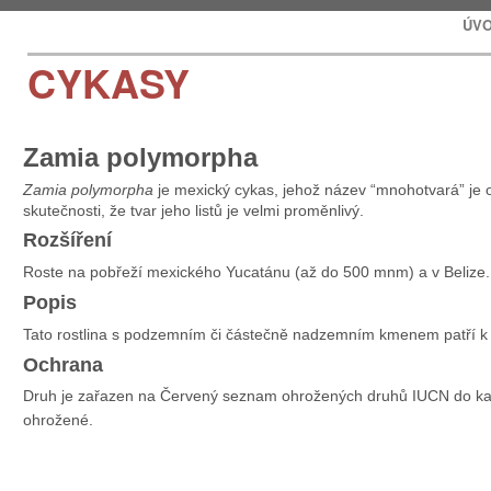
ÚV
CYKASY
Zamia polymorpha
Zamia polymorpha
je mexický cykas, jehož název “mnohotvará” je
skutečnosti, že tvar jeho listů je velmi proměnlivý.
Rozšíření
Roste na pobřeží mexického Yucatánu (až do 500 mnm) a v Belize.
Popis
Tato rostlina s podzemním či částečně nadzemním kmenem patří k
Ochrana
Druh je zařazen na Červený seznam ohrožených druhů IUCN do ka
ohrožené.