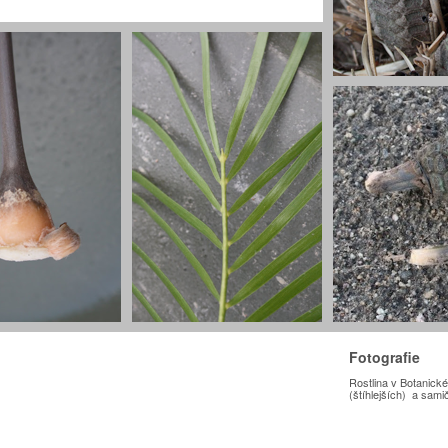
Fotografie
Rostlina v Botanic
(štíhlejších) a samič