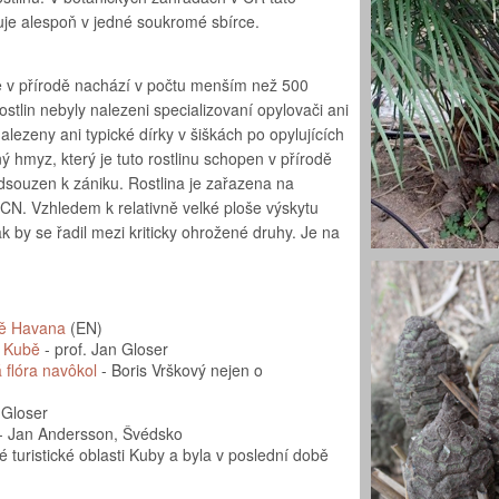
uje alespoň v jedné soukromé sbírce.
se v přírodě nachází v počtu menším než 500
ostlin nebyly nalezeni specializovaní opylovači ani
zeny ani typické dírky v šiškách po opylujících
ý hmyz, který je tuto rostlinu schopen v přírodě
odsouzen k zániku. Rostlina je zařazena na
N. Vzhledem k relativně velké ploše výskytu
k by se řadil mezi kriticky ohrožené druhy. Je na
dě Havana
(EN)
a Kubě
- prof. Jan Gloser
 flóra navôkol
- Boris Vrškový nejen o
 Gloser
- Jan Andersson, Švédsko
 turistické oblasti Kuby a byla v poslední době