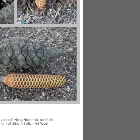
ké zahradě Nong Nooch vč. samčích
ích (silnějších) šištic - Art Vogel