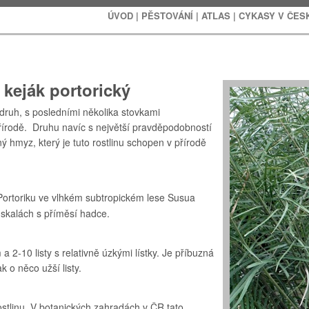
ÚVOD
|
PĚSTOVÁNÍ
|
ATLAS
|
CYKASY V ČES
 keják portorický
druh, s posledními několika stovkami
 přírodě. Druhu navíc s největší pravděpodobností
ný hmyz, který je tuto rostlinu schopen v přírodě
ortoriku ve vlhkém subtropickém lese Susua
skalách s příměsí hadce.
2-10 listy s relativně úzkými lístky. Je příbuzná
k o něco užší listy.
stlinu. V botanických zahradách v ČR tato