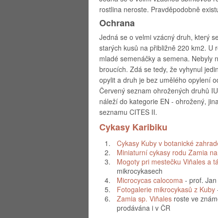
rostlina neroste. Pravděpodobně exist
Ochrana
Jedná se o velmi vzácný druh, který 
starých kusů na přibližně 220 km2. U r
mladé semenáčky a semena. Nebyly nale
broucích. Zdá se tedy, že vyhynul jedin
opylit a druh je bez umělého opylení 
Červený seznam ohrožených druhů IUC
náleží do kategorie EN - ohrožený, jina
seznamu CITES II.
Cykasy Karibiku
1.
Cykasy Kuby v botanické zahra
2.
Miniaturní cykasy rodu Zamia n
3.
Mogoty pri mestečku Viñales a tá
mikrocykasech
4.
Microcycas calocoma
- prof. Jan
5.
Fotogalerie mikrocykasů z Kuby
6.
Zamia sp. Viñales
roste ve známé
prodávána i v ČR