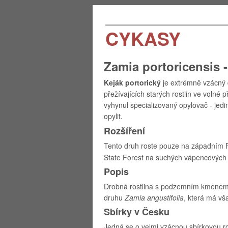
CYKASY
Zamia portoricensis -
Keják portorický
je extrémně vzácný 
přežívajících starých rostlin ve volné
vyhynul
specializovaný opylovač - jedi
opylit.
Rozšíření
Tento druh roste pouze na západním P
State Forest na suchých vápencových 
Popis
Drobná r
ostlina s podzemním kmenem a 
druhu
Zamia angustifolia
, která má vša
Sbírky v Česku
Jedná se o velmi vzácnou sbírkovou ro